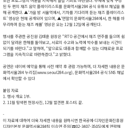
또한 프로그램의 여운을 지속해서 즐길 기회도 마련했다. 주제에 맞게 구성
된 두 편의 재즈 음악 플레이리스트를 문화역서울284 공식 유튜브 채널을 통
해 공개한다. ▲‘가을 밤 서울역에서, 기차를 기다리며 듣는 재즈 플레이리스
트’ 영상은 현재 공개되어 있으며, ▲‘연말의 문화역서울284에서, 한 해를 마
무리하며 듣는 재즈 캐롤’ 영상은 오는 12월 12일에 공개된다.
행사를 주관한 공진원 김태훈 원장은 “RTO 공간에서 재즈 연주를 들으며 쉼
없이 달려온 한해를 돌아보고, 서로의 수고와 노력에 박수를 보내는 시간이
되기를 바란다.”고 말하며, “앞으로도 대중과 함께할 수 있는 다채로운 프로
그램을 지속적으로 마련하겠다.”고 밝혔다.
공연은 네이버 예약을 통해 사전 예약 후 관람 가능하며, 더 자세한 내용은 문
화역서울284 누리집(www.seoul284.org), 문화역서울284 공식 SNS 채널
에서 확인할 수 있다
붙임 자료
1. 행사 개요 1부.
2. 11월 탐색편 현장사진, 12월 발견편 포스터. 끝.
-
이 자료에 대하여 더욱 자세한 내용을 원하시면 한국공예·디자인문화진흥원
디자인본부 문화역서울284팀 이승연 주임(☎02-3407-3505)에게 연락해