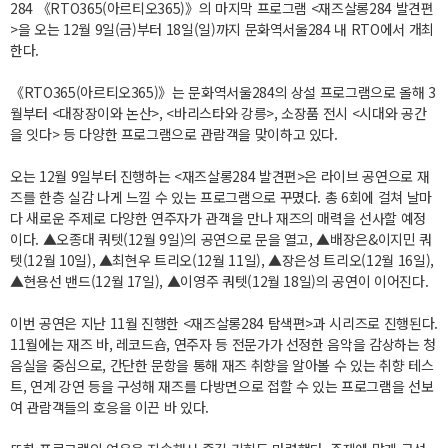
284 《RTO365(아르티오365)》의 마지막 프로그램 <재즈살롱284 발견편
>을 오는 12월 9일(금)부터 18일(일)까지 문화역서울284 내 RTO에서 개최
한다.
《RTO365(아르티오365)》는 문화역서울284의 상설 프로그램으로 올해 3
월부터 <대장장이와 논산>, <바리스타와 강릉>, 소장품 전시 <시대와 공간
을 잇다> 등 다양한 프로그램으로 관람객을 맞이하고 있다.
오는 12월 9일부터 진행하는 <재즈살롱284 발견편>은 라이브 공연으로 재
즈를 한층 실감 나게 느낄 수 있는 프로그램으로 꾸몄다. 총 6회에 걸쳐 날마
다 새로운 주제로 다양한 연주자가 관객을 만나 재즈의 매력을 선사할 예정
이다. ▲오종대 쿼텟(12월 9일)의 공연으로 문을 열고, ▲배장은&이지민 쿼
텟(12월 10일), ▲최현우 트리오(12월 11일), ▲장은성 트리오(12월 16일),
▲현용선 밴드(12월 17일), ▲이영주 쿼텟(12월 18일)의 공연이 이어진다.
이번 공연은 지난 11월 진행한 <재즈살롱284 탐색편>과 시리즈로 진행된다.
11월에는 재즈 바, 레코드숍, 연주자 등 전문가가 선정한 음악을 감상하는 청
음실을 중심으로, 간단한 문항을 통해 재즈 취향을 알아볼 수 있는 취향 테스
트, 연계 강연 등을 구성해 재즈를 다방면으로 접할 수 있는 프로그램을 선보
여 관람객들의 호응을 이끈 바 있다.